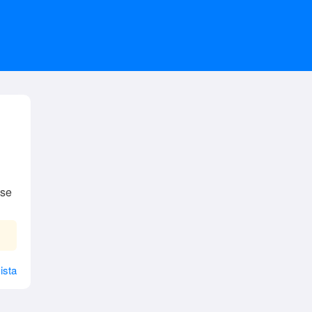
 se
ista