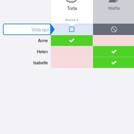
Torta
Waffle
Ancora 4
Anne
Helen
Isabelle