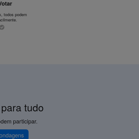
Votar
k, todos podem
acilmente.
 para tudo
dem participar.
sondagens