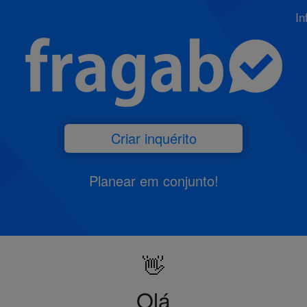
In
Criar inquérito
Planear em conjunto!
👋
Olá