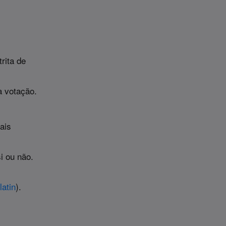
rita de
a votação.
ais
i ou não.
latin
).