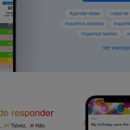
Agendar datas
Listas de 
Inquéritos secretos
Inquéri
Organizar tarefas
e
Ver exempl
 de responder
,
Talvez,
Não