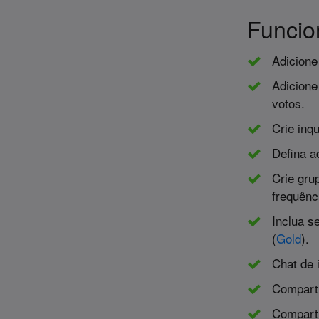
Funcio
Adicione 
Adicione
votos.
Crie inq
Defina a
Crie gru
frequênc
Inclua s
(
Gold
).
Chat de 
Comparti
Comparti