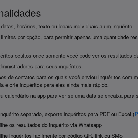
nalidades
datas, horários, texto ou locais individuais a um inquérito.
 limites por opção, para permitir apenas uma quantidade rest
uéritos ocultos onde somente você pode ver os resultados d
dministradores para seus inquéritos.
pos de contatos para os quais você enviou inquéritos com m
ia e crie inquéritos para eles ainda mais rápido.
eu calendário na app para ver se uma data se encaixa para s
inquérito separado, exporte inquéritos para PDF ou Excel (
P
lhe os resultados do inquérito via Whatsapp
lhe inquéritos facilmente por código QR, link ou SMS