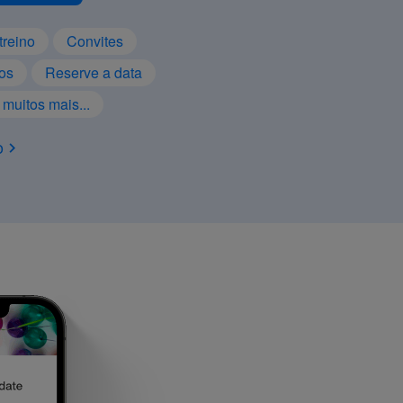
treino
Convites
tos
Reserve a data
 muitos mais...
o