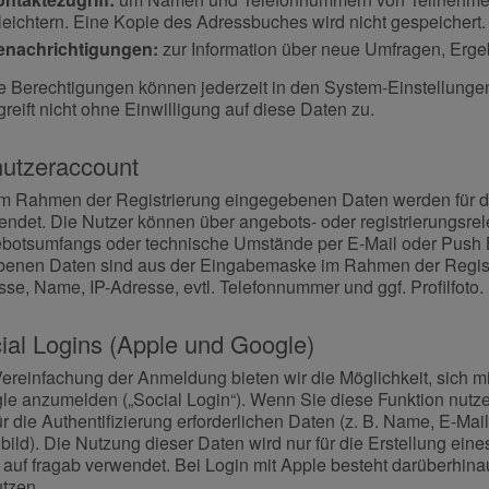
leichtern. Eine Kopie des Adressbuches wird nicht gespeichert.
enachrichtigungen:
zur Information über neue Umfragen, Erge
e Berechtigungen können jederzeit in den System-Einstellungen
reift nicht ohne Einwilligung auf diese Daten zu.
utzeraccount
im Rahmen der Registrierung eingegebenen Daten werden für 
endet. Die Nutzer können über angebots- oder registrierungsre
botsumfangs oder technische Umstände per E-Mail oder Push B
benen Daten sind aus der Eingabemaske im Rahmen der Registri
se, Name, IP-Adresse, evtl. Telefonnummer und ggf. Profilfoto.
ial Logins (Apple und Google)
Vereinfachung der Anmeldung bieten wir die Möglichkeit, sich 
le anzumelden („Social Login“). Wenn Sie diese Funktion nutzen
ür die Authentifizierung erforderlichen Daten (z. B. Name, E-Mai
lbild). Die Nutzung dieser Daten wird nur für die Erstellung ei
 auf fragab verwendet. Bei Login mit Apple besteht darüberhin
utzen.