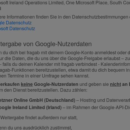
osoft Ireland Operations Limited, One Microsoft Place, South C
d
ere Informationen finden Sie in den Datenschutzbestimmungen d
le Datenschutz
osoft Datenschutz
tergabe von Google-Nutzerdaten
 du dich bei fragab mit deinem Google-Konto anmeldest oder d
ur die Daten, die du uns über die Google-Freigabe erlaubst – z
- falls du deinen Kalender mit fragab verbindest - Kalenderinfo
fragab-Funktionen bereitzustellen, etwa damit du dich bequem i
nen Termine in einer Umfrage sehen kannst.
verkaufen
keine
Google-Nutzerdaten
und geben sie
nicht
an D
um den Dienst bereitzustellen. Dazu zählen:
etzner Online GmbH (Deutschland)
– Hosting und Datenverar
ogle Ireland Limited (Irland)
– im Rahmen der Google-API-Di
 Weitergabe findet außerdem nur statt,
nn du uns ausdrücklich zustimmst,