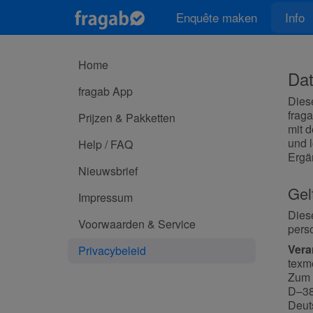
Enquête maken
Info
Home
Dat
fragab App
Diese
frag
Prijzen & Pakketten
mit d
und l
Help / FAQ
Ergä
Nieuwsbrief
Gel
Impressum
Dies
Voorwaarden & Service
pers
Vera
Privacybeleid
texm
Zum 
D–38
Deut