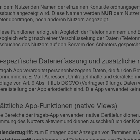
um dem Nutzer den Namen der einzelnen Kontakte ordnungsgem
ssbuch angezeigt wird. Diese Namen werden
NUR
dem Nutzer 
eter übertragen, noch anderen Nutzern angezeigt.
diese Funktionen erfolgt ein Abgleich der Telefonnummern und E
Abgleich erfolgt nach einer Verschlüsselung der Daten (Telefon
ssbuches des Nutzers auf den Servern des Anbieters gespeiche
-spezifische Datenerfassung und zusätzliche 
fragab App verarbeitet personenbezogene Daten, die für den Bet
fonnummern, E-Mail-Adressen, Umfrageinhalte und Gerätekennun
lage von Art. 6 Abs. 1 lit. b DSGVO (Vertragserfüllung). Daten 
ereitstellung der App erforderlich sind. Die App verwendet kein
ätzliche App-Funktionen (native Views)
ge Bereiche der fragab-App verwenden native Gerätefunktionen
immung des Nutzers aktiviert und dienen ausschließlich der Kom
lenderzugriff:
zum Eintragen oder Anzeigen von Terminen in 
ntaktezugriff:
um Namen und Telefonnummern von Teilnehmer