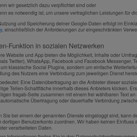
nn wir gesetzlich dazu verpflichtet sind oder
nn es notwendig ist, um unsere vertraglichen Leistungen für dic
Nutzung und Speicherung deiner Google-Daten erfolgt im Einkl
y
, einschließlich der Anforderungen zur eingeschränkten Verwe
len-Funktion in sozialen Netzwerken
re Website und App bieten die Möglichkeit, Inhalte oder Umfrage
mals Twitter), WhatsApp, Facebook und Facebook Messenger, Tel
 um klassische Social Plugins, sondern um einfache Weiterleitu
lung des Nutzers eine Verbindung zum jeweiligen Dienst herste
bedeutet: Eine Datenübertragung an die Anbieter dieser soziale
lige Teilen-Schaltfläche innerhalb dieses Anbieters klicken. E
iligen fragab-Seite zusammen mit einem frei wählbaren Text a
 automatische Übertragung oder dauerhafte Verbindung zwische
 Sie bei einem der genannten Dienste eingeloggt sind, kann der
m dortigen Benutzerkonto zuordnen. Wir haben keinen Einfluss 
ter verarbeiteten Daten.
ere Informationen finden Sie in den Datenschutzbestimmungen d