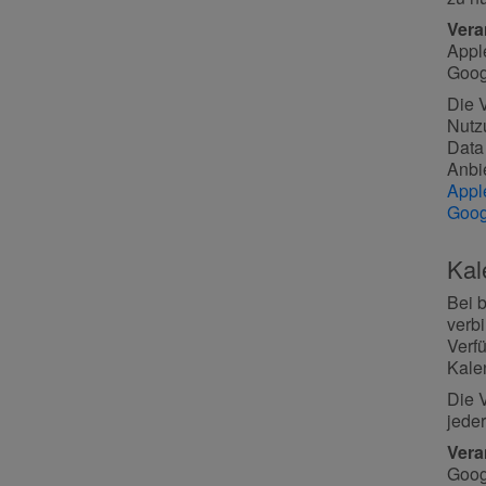
Vera
Appl
Googl
Die V
Nutz
Data
Anbie
Appl
Goog
Kal
Bei 
verb
Verfü
Kalen
Die V
jeder
Vera
Googl