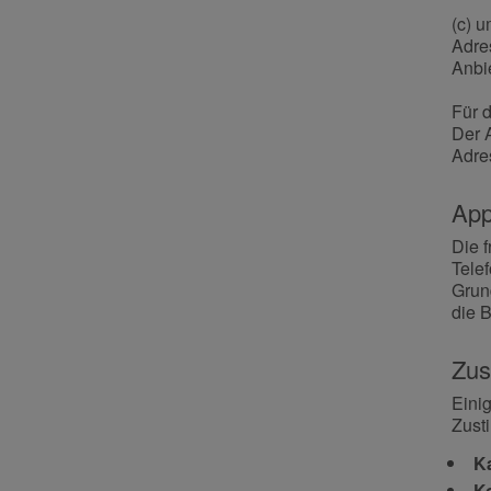
(c) 
Adre
Anbi
Für 
Der 
Adre
App
Die 
Tele
Grund
die B
Zus
Eini
Zust
Ka
Ko