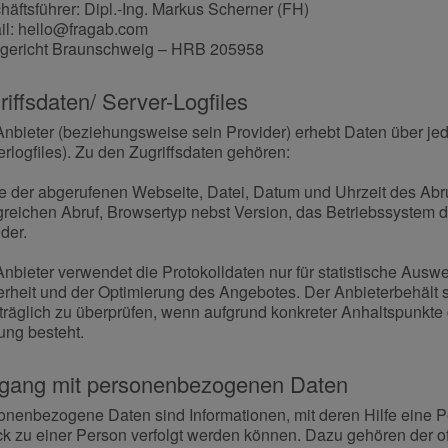
äftsführer: Dipl.-Ing. Markus Scherner (FH)
il: hello@fragab.com
gericht Braunschweig – HRB 205958
riffsdaten/ Server-Logfiles
Anbieter (beziehungsweise sein Provider) erhebt Daten über jed
rlogfiles). Zu den Zugriffsdaten gehören:
 der abgerufenen Webseite, Datei, Datum und Uhrzeit des Abr
lgreichen Abruf, Browsertyp nebst Version, das Betriebssystem 
der.
Anbieter verwendet die Protokolldaten nur für statistische Aus
erheit und der Optimierung des Angebotes. Der Anbieterbehält si
träglich zu überprüfen, wenn aufgrund konkreter Anhaltspunkte 
ung besteht.
ang mit personenbezogenen Daten
onenbezogene Daten sind Informationen, mit deren Hilfe eine P
ck zu einer Person verfolgt werden können. Dazu gehören der of