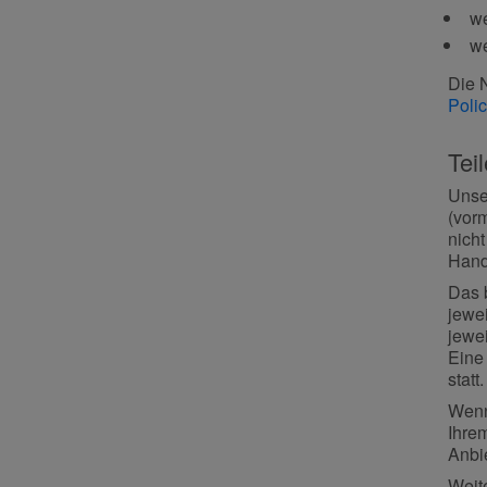
we
we
Die 
Polic
Tei
Unse
(vor
nicht
Hand
Das 
jewei
jewe
Eine
statt.
Wenn
Ihre
Anbie
Weit