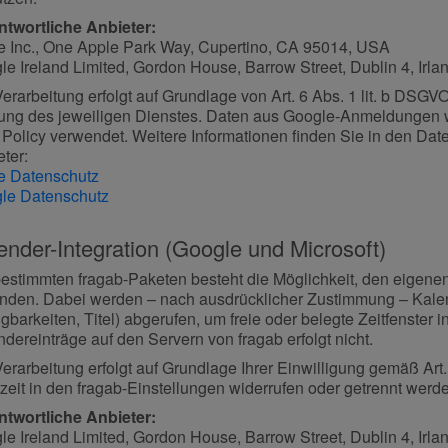
ntwortliche Anbieter:
e Inc., One Apple Park Way, Cupertino, CA 95014, USA
e Ireland Limited, Gordon House, Barrow Street, Dublin 4, Irla
erarbeitung erfolgt auf Grundlage von Art. 6 Abs. 1 lit. b DSGVO
ung des jeweiligen Dienstes. Daten aus Google-Anmeldungen 
 Policy verwendet. Weitere Informationen finden Sie in den Da
ter:
e Datenschutz
le Datenschutz
ender-Integration (Google und Microsoft)
bestimmten fragab-Paketen besteht die Möglichkeit, den eigene
inden. Dabei werden – nach ausdrücklicher Zustimmung – Kalend
gbarkeiten, Titel) abgerufen, um freie oder belegte Zeitfenste
dereinträge auf den Servern von fragab erfolgt nicht.
erarbeitung erfolgt auf Grundlage Ihrer Einwilligung gemäß Art
zeit in den fragab-Einstellungen widerrufen oder getrennt werd
ntwortliche Anbieter:
e Ireland Limited, Gordon House, Barrow Street, Dublin 4, Irla