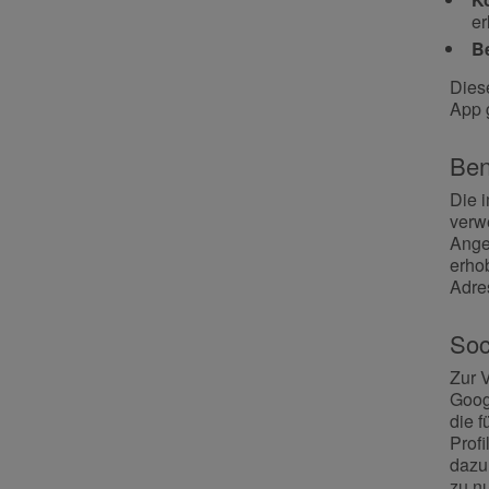
er
B
Dies
App g
Ben
Die 
verw
Ange
erho
Adres
Soc
Zur 
Goog
die f
Profi
dazu
zu n