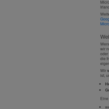
Micr
Irlan
Weit
Goog
Micr
Wei
Wenn
wir n
oder 
die 
eige
Wir
ist, 
H
Go
Eine
we