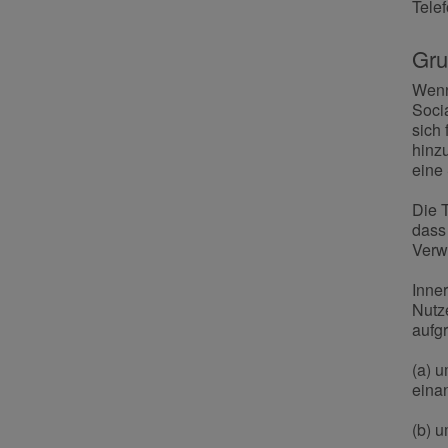
Tele
Gru
Wenn 
Socia
sich
hinz
eine
Die 
dass 
Verw
Inne
Nutze
aufg
(a) 
eina
(b) 