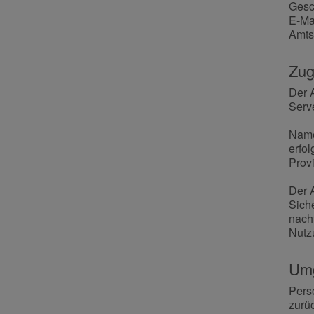
Gesch
E-Ma
Amts
Zug
Der 
Serve
Name
erfo
Provi
Der 
Sich
nach
Nutz
Umg
Pers
zurü