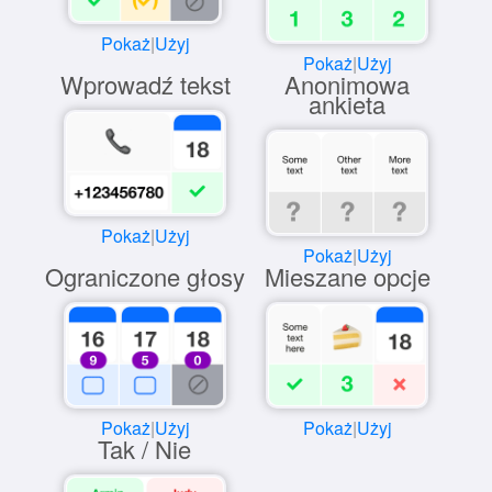
Pokaż
|
Użyj
Pokaż
|
Użyj
Wprowadź tekst
Anonimowa
ankieta
Pokaż
|
Użyj
Pokaż
|
Użyj
Ograniczone głosy
Mieszane opcje
Pokaż
|
Użyj
Pokaż
|
Użyj
Tak / Nie