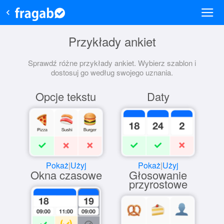
Przykłady ankiet
Sprawdź różne przykłady ankiet. Wybierz szablon i
dostosuj go według swojego uznania.
Opcje tekstu
Daty
Pokaż
|
Użyj
Pokaż
|
Użyj
Okna czasowe
Głosowanie
przyrostowe