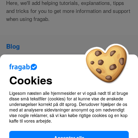
Here, we'll add helping tutorials, explanations, tipps
and tricks for you to get more information and support
when using fragab.
Blog
Hjælp
About fragab
Cookies
Documentation
Ligesom næsten alle hjemmesider er vi også nødt til at bruge
Troubleshooting
disse små tekstfiler (cookies) for at kunne vise de ønskede
undersøgelser korrekt på dit sprog. Derudover hjælper de os
med at analysere sidevisninger anonymt og om nødvendigt
Poll Types
vise nogle reklamer, så vi kan købe rigtige cookies og en kop
kaffe til vores arbejde.
Accepter alle