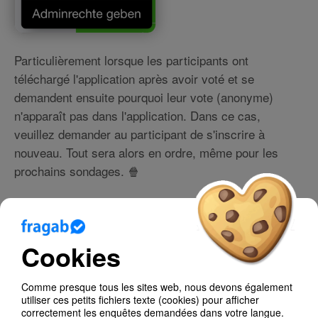
Particulièrement lorsque les participants ont
téléchargé l'application après avoir voté et se
demandent ensuite pourquoi leur vote (anonyme)
n'apparaît pas dans l'application. Dans ce cas,
veuillez demander au participant de s'inscrire à
nouveau. Tout sera alors en ordre, même pour les
prochains sondages. 🍿
Blog
Cookies
Aide
Comme presque tous les sites web, nous devons également
Dépannage
utiliser ces petits fichiers texte (cookies) pour afficher
correctement les enquêtes demandées dans votre langue.