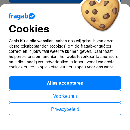
Stuur Code
Wachtwoord vergeten?
Cookies
Nog geen account?
Met een gratis account heb je meer coole functies bij
Zoals bijna alle websites maken ook wij gebruik van deze
het maken van enquêtes en is het gemakkelijker en
kleine tekstbestanden (cookies) om de fragab-enquêtes
zelfs sneller om al je stemmen en enquêtes op alle
correct en in jouw taal weer te kunnen geven. Daarnaast
apparaten te beheren.
helpen ze ons om anoniem het websiteverkeer te analyseren
en indien nodig wat advertenties te tonen, zodat we echte
cookies en een kopje koffie kunnen kopen voor ons werk.
No Admin Permission
Alles accepteren
Voorkeuren
Privacybeleid
Impressum
Dutch
Privacybeleid