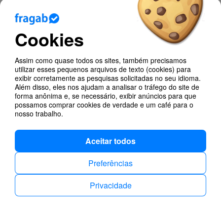
Enviar Código
Recuperar password?
Cookies
Ainda não está registado?
Assim como quase todos os sites, também precisamos
Como utilizador registado no fragab, tem mais opções
utilizar esses pequenos arquivos de texto (cookies) para
quando cria o seu inquérito e torna-se mais rápido e
exibir corretamente as pesquisas solicitadas no seu idioma.
fácil gerir a sua lista de inquéritos.
Além disso, eles nos ajudam a analisar o tráfego do site de
forma anônima e, se necessário, exibir anúncios para que
possamos comprar cookies de verdade e um café para o
Registo grátis!
nosso trabalho.
Aceitar todos
Privacidade
Contactos
Português
Preferências
Privacidade