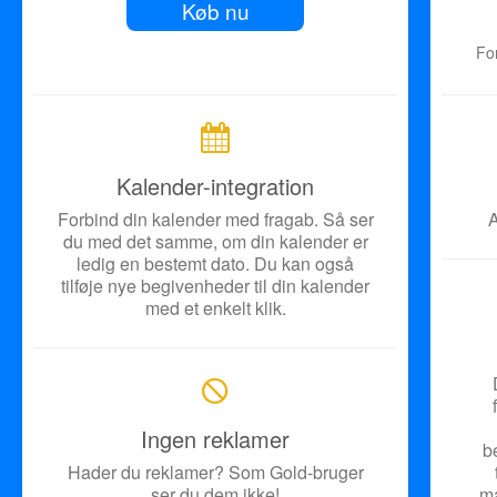
Køb nu
For
Kalender-integration
Forbind din kalender med fragab. Så ser
A
du med det samme, om din kalender er
ledig en bestemt dato. Du kan også
tilføje nye begivenheder til din kalender
med et enkelt klik.
Ingen reklamer
b
Hader du reklamer? Som Gold-bruger
ser du dem ikke!
ma