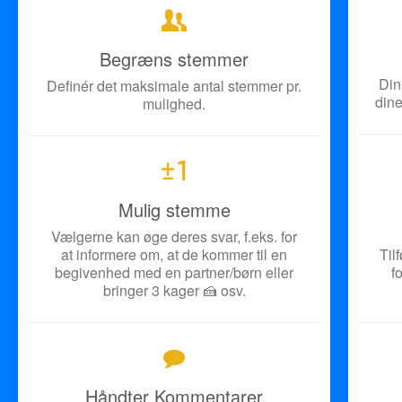
Begræns stemmer
Din
Definér det maksimale antal stemmer pr.
dine
mulighed.
Mulig stemme
Vælgerne kan øge deres svar, f.eks. for
at informere om, at de kommer til en
Til
begivenhed med en partner/børn eller
f
bringer 3 kager 🍰 osv.
Håndter Kommentarer