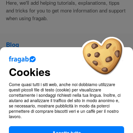
Here, we'll add helping tutorials, explanations, tipps
and tricks for you to get more information and support
when using fragab.
Blog
Aiuto
Cookies
About fragab
Documentation
Come quasi tutti i siti web, anche noi dobbiamo utilizzare
questi piccoli file di testo (cookie) per visualizzare
Troubleshooting
correttamente i sondaggi richiesti nella tua lingua. Inoltre, ci
aiutano ad analizzare il traffico del sito in modo anonimo e,
se necessario, mostrare pubblicità in modo da poterci
Poll Types
permettere di comprare biscotti veri e un caffè per il nostro
lavoro.
Accetta tutto